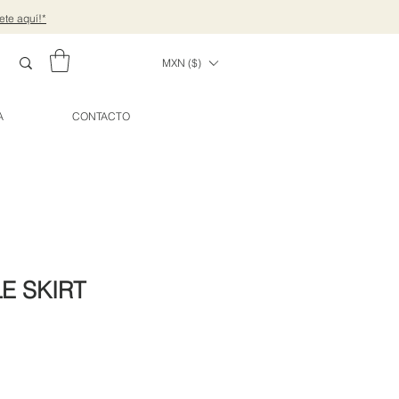
ete aquí!*
MXN ($)
A
CONTACTO
E SKIRT
io