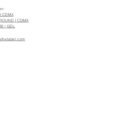
en:
| CDMX
OUND | CDMX
E | GDL
thelabel.com