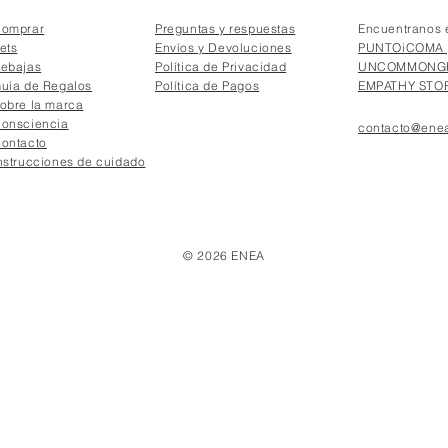
omprar
Preguntas y respuestas
Encuentranos 
ets
Envíos y Devoluciones
PUNTOiCOMA 
ebajas
Política de Privacidad
UNCOMMONGR
uía de Regalos
Política de Pagos
EMPATHY STOR
obre la marca
onsciencia
contacto@enea
ontacto
nstrucciones de cuidado
© 2026 ENEA