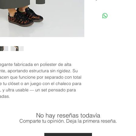
XC
CINTURA/
68
WAIST
CADERA/
88
HIP CM
LENGTH /
86
LARGO CM
legante fabricada en poliester de alta
ente, aportando estructura sin rigidez. Su
SIZE/
0-2
hacen que funcione por separado con total
TALLA
de tu clóset o an juego con el chaleco para
te, y ultra usable — un set pensado para
*Las medidas pueden
adas.
No hay reseñas todavía
Comparte tu opinión. Deja la primera reseña.