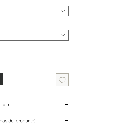
ducto
idas del producto)
S/
M/
L/
XG/