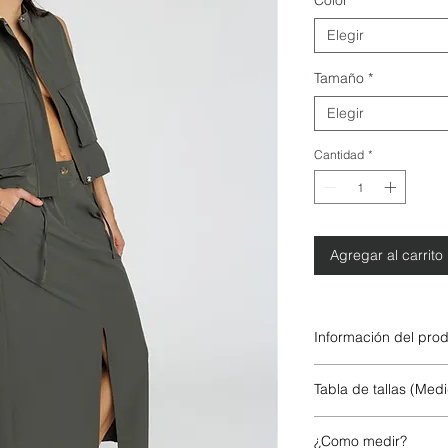
Color
*
Elegir
Tamaño
*
Elegir
Cantidad
*
Agregar al carrito
Información del pro
85% poliéster
Tabla de tallas (Med
15% elastano
¿Como medir?
XS/