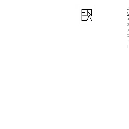
C
S
R
G
S
C
C
I