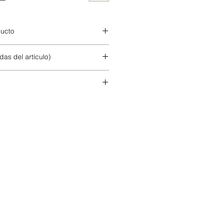
ducto
das del artículo)
S/CH
M/MED
L/G
72
76
80
102
104
106
2-4
6-8
10-12