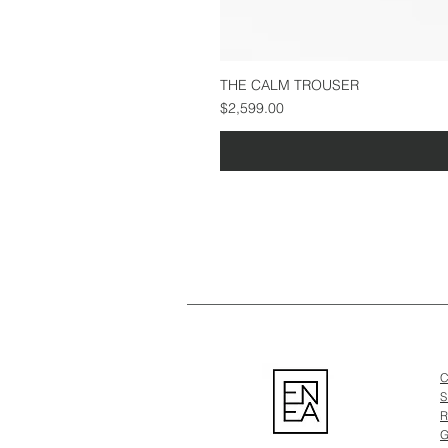
THE CALM TROUSER
Precio
$2,599.00
C
S
R
G