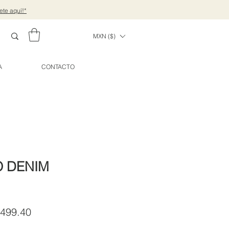
ete aquí!*
MXN ($)
A
CONTACTO
O DENIM
cio
Precio
,499.40
de