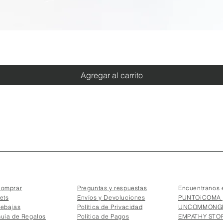
Vista rápida
Agregar al carrito
omprar
Preguntas y respuestas
Encuentranos 
ets
Envíos y Devoluciones
PUNTOiCOMA 
ebajas
Política de Privacidad
UNCOMMONGR
uía de Regalos
Política de Pagos
EMPATHY STOR