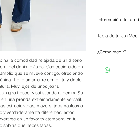
Información del pro
70% algodón
Tabla de tallas (Medi
30% poliéster
¿Como medir?
bina la comodidad relajada de un diseño
CINTURA/WAIST
oral del denim clásico. Confeccionado en
te amplio que se mueve contigo, ofreciendo
LENGTH / LARGO
única. Tiene un amarre con cinta y doble
ntura. Muy lejos de unos jeans
SIZE/TALLA
a un giro fresco y sofisticado al denim. Su
rte en una prenda extremadamente versátil:
s estructuradas, blazers, tops básicos o
lo y verdaderamente diferentes, estos
ertirse en un favorito atemporal en tu
o sabías que necesitabas.