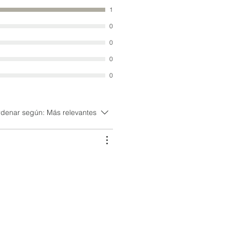
1
0
0
0
0
denar según:
Más relevantes